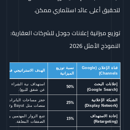
لتحقيق أعلى عائد استثماري ممكن.
توزيع ميزانية إعلانات جوجل للشركات العقارية:
النموذج الأمثل 2026
قناة الإعلان (Google
نسبة توزيع
الهدف الاستراتيجي في السو
Channels)
الميزانية
إعلانات البحث
استهداف نية الشراء المباش
50%
(Google Search)
عن شقق للبيع).
الشبكة الإعلانية
حجز مساحات البانرات وظه
25%
(Display Network)
منصات مثل Bayut وProperty Finder.
إعادة الاستهداف
تتبع الزوار المهتمين وإظهار 
15%
(Retargeting)
الصفقات المعلقة.