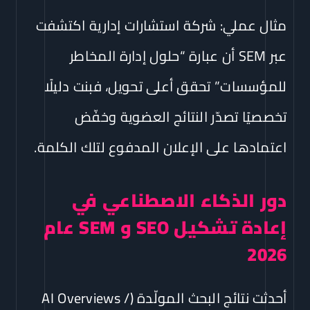
مثال عملي: شركة استشارات إدارية اكتشفت
عبر SEM أن عبارة “حلول إدارة المخاطر
للمؤسسات” تحقق أعلى تحويل، فبنت دليلًا
تخصصيًا تصدّر النتائج العضوية وخفّض
اعتمادها على الإعلان المدفوع لتلك الكلمة.
دور الذكاء الاصطناعي في
إعادة تشكيل SEO و SEM عام
2026
أحدثت نتائج البحث المولّدة (AI Overviews /