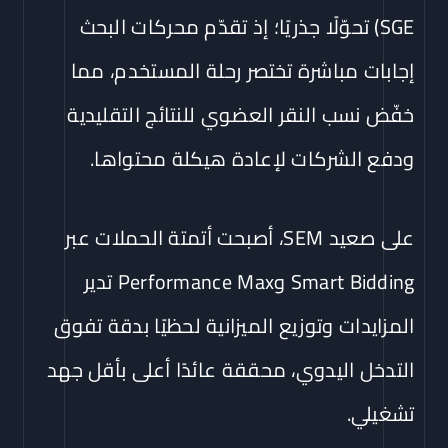
SGE) تحوّلًا جذريًا؛ إذ تقدّم محركات البحث
إجابات مباشرة تختصر رحلة المستخدم، مما
خفّض نسب النقر العضوي للنتائج التقليدية
ودفع الشركات لإعادة هيكلة محتواها.
على صعيد SEM، أصبحت أتمتة الحملات عبر
Smart Bidding وPerformance Max تدير
المزايدات وتوزيع الميزانية لحظيًا بدقة تفوق
التدخل اليدوي، محققة عائدًا أعلى بأقل جهد
تشغيلي.