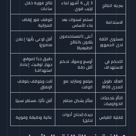
3 إلى 6 أشهر لبناء
نتائج فورية خلال
سرعة النتائج
ترتيب قوي
ساعات
تستمر لسنوات بعد
تتوقف فور إيقاف
الاستدامة
بناء الأساس
الميزانية
أعلى (المستخدمون
مستوى الثقة
أقل (وعي بأنها إعلان
يثقون بالنتائج
لدى الجمهور
مدفوع)
الطبيعية)
دقيق جدًا (موقع،
التحكم في
أوسع وصولًا، تحكم
جهاز، توقيت، إعادة
الاستهداف
أقل دقة
استهداف)
العائد طويل
مرتفع ومتزايد مع
ثابت ويتوقف بتوقف
المدى (ROI)
الوقت
الإنفاق
التأثر بتحديثات
متأثر بشكل مباشر
أقل تأثرًا، مستقر نسبيًا
الخوارزميات
جيدة (تحتاج أدوات
قابلية القياس
عالية ودقيقة وفورية
تحليل)