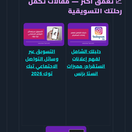
📈 تعمّق أكثر — مقالات تكمل
رحلتك التسويقية
دليلك الشامل
التسويق عبر
لفهم إعلانات
وسائل التواصل
انستقرام: مميزات
الاجتماعي تيك
انستا بزنس
توك 2026