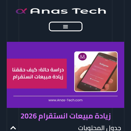
خطي
لى
لمحتوى
مقالات تهمك
أسرار واستراتيجيات
زيادة مبيعات انستقرام 2026
جدول المحتويات