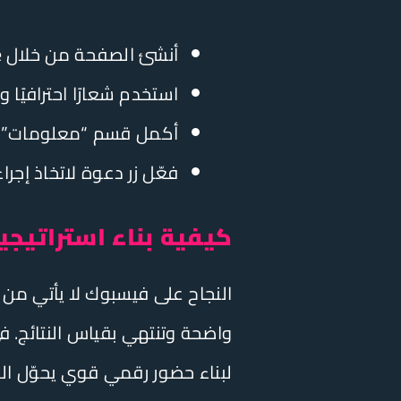
أنشئ الصفحة من خلال Meta Business Suite واختر فئة نشاطك الخدمي بدقة.
استخدم شعارًا احترافيً
أكمل قسم “معلومات” با
فعّل زر دعوة لاتخاذ إجرا
كيفية بناء استراتيج
النجاح على فيسبوك لا يأتي من 
واضحة وتنتهي بقياس النتائج. ف
لبناء حضور رقمي قوي يحوّل الم