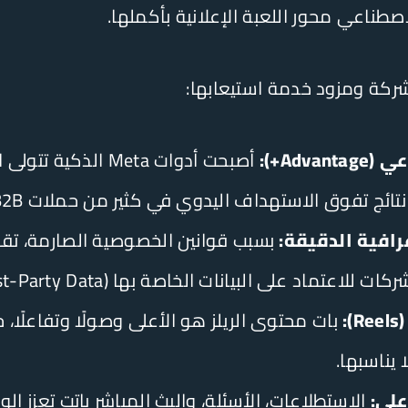
لاصطناعي محور اللعبة الإعلانية بأكملها.
 شركة ومزود خدمة استيعابها:
Adv+):
أصبحت أدوات Meta ال
 نتائج تفوق الاستهداف اليدوي في كثير من حملات B2B.
رافية الدقيقة:
بسبب قوانين الخصوصية الصارمة، تق
على البيانات الخاصة بها (First-Party Data) والجماهير المخصصة.
:
بات محتوى الريلز هو الأعلى وصولًا وتفاعلًا، 
 يناسبها.
لي:
الاستطلاعات، الأسئلة، والبث المباشر باتت تعزز 