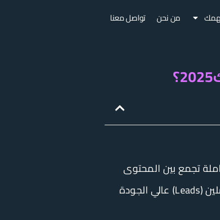
همك
من نحن
تواصل معنا
؟
املة تجمع بين المحتوى
العضوي والإعلانات الممولة المدعومة بالذكاء الاصطناعي، بهدف توليد عملاء محتملين (Leads) عالي الجودة