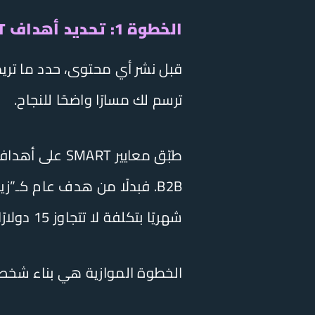
الخطوة 1: تحديد أهداف SMART وجمهور B2B المستهدف
ترسم لك مسارًا واضحًا للنجاح.
شهريًا بتكلفة لا تتجاوز 15 دولارًا للعميل خلال الربع الأول من 2026”.
الخطوة الموازية هي بناء شخصية المشتري (Persona) لصانع القرار. لا تستهدف 