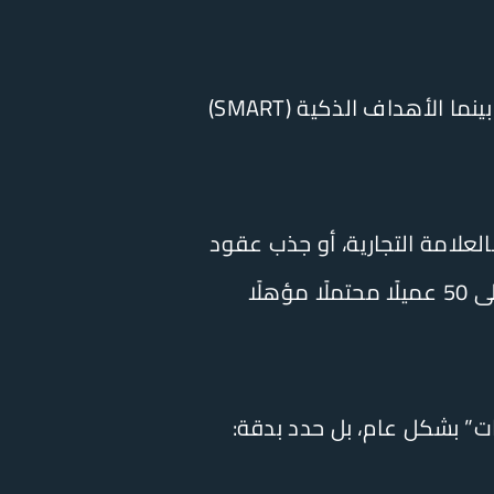
قبل نشر أي محتوى، حدد ما تريد تحقيقه بدقة. الأهداف الغامضة تنتج حملات فاشلة، بينما الأهداف الذكية (SMART)
سية: توليد عملاء محتملين (Leads)، بناء الوعي بالعلامة التجارية، أو جذب عقود
B2B. فبدلًا من هدف عام كـ”زيادة العملاء”، اجعله محددًا وقابلًا للقياس: “الحصول على 50 عميلًا محتملًا مؤهلًا