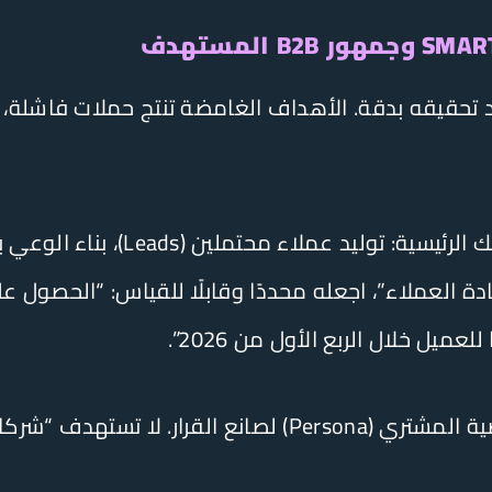
طبّق معايير SMART على أهدافك الرئي
“شركات” بشكل عام، بل حدد بدقة: