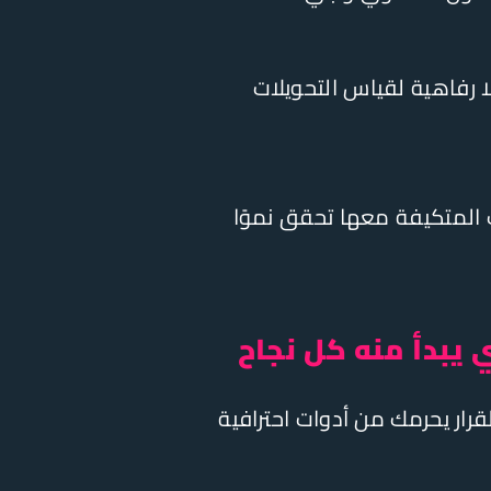
 رفاهية لقياس التحويلات
 المتكيفة معها تحقق نموًا
يبدأ منه كل نجاح
رار يحرمك من أدوات احترافية