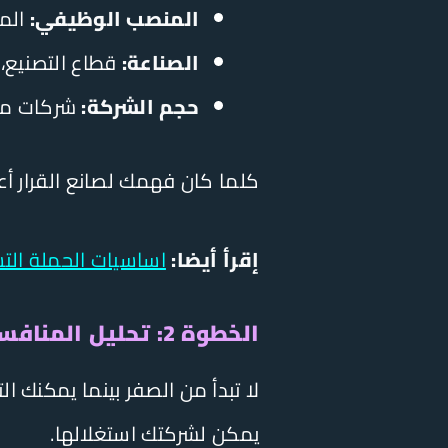
المنصب الوظيفي:
المد
الصناعة:
قطاع التصنيع، ا
حجم الشركة:
شركات متوسطة (50-00
كلما كان فهمك لصانع القرار أع
إقرأ أيضا:
اساسيات الحملة التس
الخطوة 2: تحليل المنافسين وقراءة السوق
لا تبدأ من الصفر بينما يمكنك 
يمكن لشركتك استغلالها.