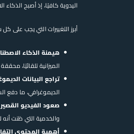
اليدوية كافيًا، إذ أصبح الذكاء ا
أبرز التغييرات التي يجب على كل
هيمنة الذكاء الاصطناعي (antage
الميزانية تلقائيًا، محققة
تراجع البيانات الديموغ
الديموغرافي، ما دفع الشركات للاعتماد 
صعود الفيديو القصير (Reels)
والخدمية التي ظنت أنه لا
أهمية المحتوى التفاع