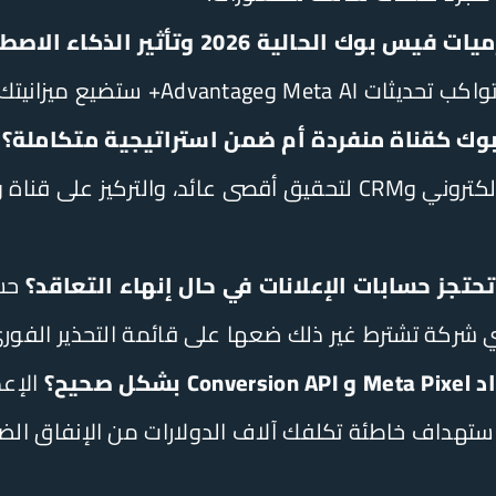
لية 2026 وتأثير الذكاء الاصطناعي عليها؟
ع ميزانيتك في حملات قديمة غير فعّالة.
ك كقناة منفردة أم ضمن استراتيجية متكاملة؟
بوك بجوجل والموقع الإلكتروني وCRM لتحقيق أقصى عائد، والت
تجز حسابات الإعلانات في حال إنهاء التعاقد؟
حسا
ي شركة تشترط غير ذلك ضعها على قائمة التحذير الفور
 صحيح؟
الإعد
ستهداف خاطئة تكلفك آلاف الدولارات من الإنفاق الضا