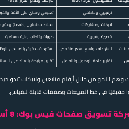
ستهدف
مستهلكون أفراد (B2C)
شركات وصناع القرار (B2B)
ترفيهي وعاطفي
تعليمي ومبني على الثقة والخبر
ح
لايكات ومشاركات
عملاء محتملون (Leads) وعقود
قصيرة وفورية
طويلة وتتطلب رعاية مستمرة
لانات
استهداف واسع بسعر منخفض
استهداف دقيق بالمسمى الوظي
اس
تقارير عامة للوصول والتفاعل
تقارير مرتبطة بالعائد على الاستثمار 
 وهم النمو من خلال أرقام متابعين ولايكات تبدو جيد
يق صفحات فيس بوك: 8 أسئلة يجب أن تسألها