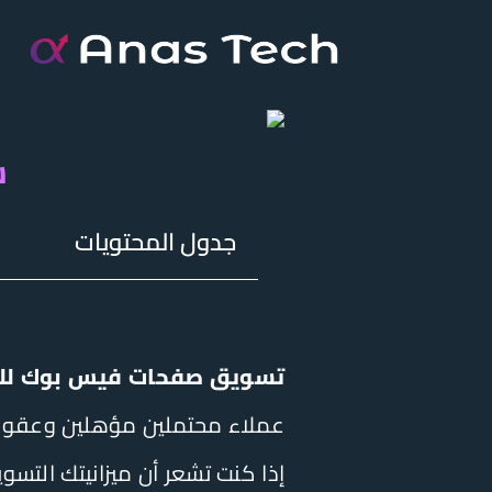
خطي
لى
لمحتوى
ش
جدول المحتويات
تسويق صفحات فيس بوك لل
عملاء محتملين مؤهلين وعقود تج
إذا كنت تشعر أن ميزانيتك الت