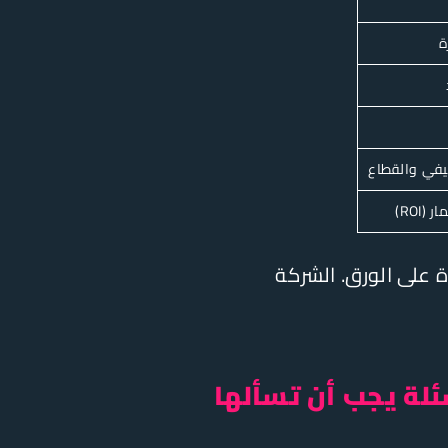
ة
في والقطاع
(ROI)
ة على الورق. الشركة