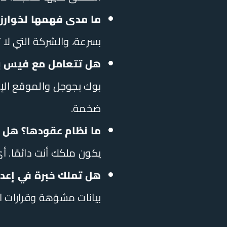
ما مدى فهمها لخوارزميات فيس بوك الحا
بسرعة، والشركة التي لا تواكب تحديثات Meta AI وAdvantage+ ستضي
هل تتعامل مع فيس بو
ضخمة.
ما نظام عقودها؟ هل تح
يكون ملكك أنت دائمًا. أ
هل تملك خبرة في إعداد Meta Pixel و Conversion API بشكل
بيانات مشوّهة وقرارات ا