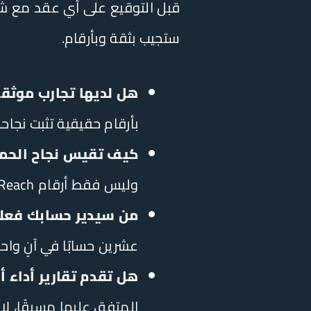
قبل التوقيع على أي عقد مع شرك
ستجيب بثقة وبأرقام.
هل لديها تجارب موثقة
بأرقام حقيقية تثبت نجا
كيف تقيس نجاح الحمل
وليس فقط أرقام Reach وImpressions التي لا تدفع راتب أحد.
من سيدير حسابك فعليً
عشرين حسابًا في آنٍ واحد
هل تقدم تقارير أداء
المتفق عليها مسبقًا، ل