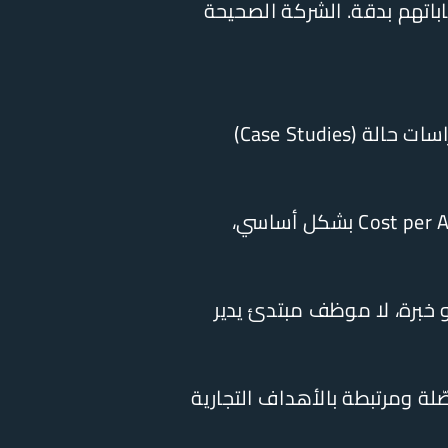
باتهم بدقة. الشركة الصحيحة
لا تكتفِ بالكلام العام، اطلب دراسات حالة (Case Studies)
الشركة المحترفة تذكر Cost per Lead وCost per Acquisition بشكل أساسي،
برة، لا موظف مبتدئ يدير
ّلة ومرتبطة بالأهداف التجارية