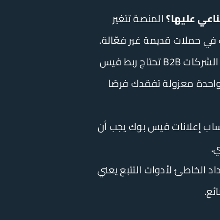
المنصة تتغير
الشركات B2B تحتاج ربط فيس
ركيز على قناة واحدة معزولة تفقدك فرصًا
ب إعلانات فيس بوك يجب أن
ي.
اد الخاطئ لأدوات التتبع يعني
ئع.